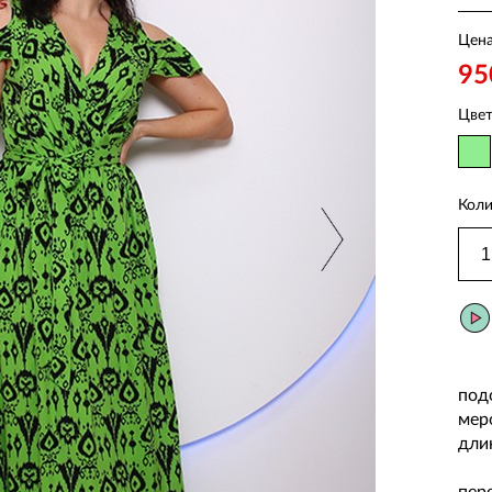
Цена
95
Цвет
Коли
Это
по
мер
дли
Пла
пер