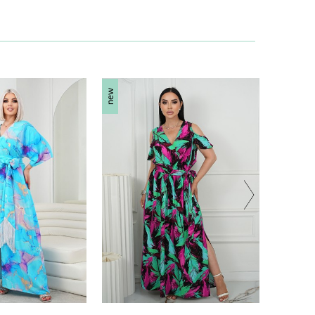
new
new