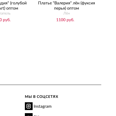
дия" (голубой
Платье "Валерия" лён (фуксия
Платье
Art) оптом
перья) оптом
апель
Лён
0 руб.
1100 руб.
МЫ В СОЦСЕТЯХ
Instagram