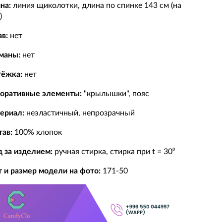
на:
линия щиколотки, длина по спинке 143 см (на
)
ав:
нет
маны:
нет
тёжка:
нет
оративные элементы:
"крылышки", пояс
ериал:
неэластичный, непрозрачный
тав:
100% хлопок
д за изделием:
ручная стирка, стирка при t = 30⁰
т и размер модели на фото:
171-50