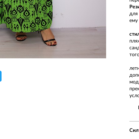
Рез
для
ему
Кр
сти
пля
сан
того
Нез
лет
доп
мод
пре
усл
Сил