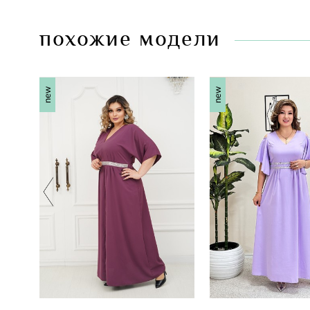
похожие модели
new
new