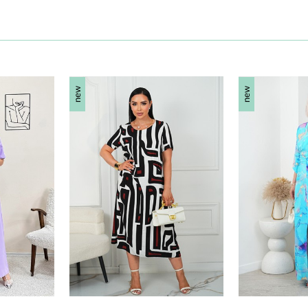
new
new