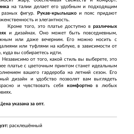
инка
на талии делает его удобным и подходящим
 разных фигур.
Рукав-крылышко
и пояс придают
 женственность и элегантность.
оме того, это платье доступно в
различных
лях
и дизайнах. Оно может быть повседневным,
жным или даже вечерним. Его можно носить с
далиями или туфлями на каблуке, в зависимости от
, куда вы собираетесь идти.
ависимо от того, какой стиль вы выберете, это
нее платье с цветочным принтом станет идеальным
олнением вашего гардероба на летний сезон. Его
ный дизайн и удобство позволят вам выглядеть
красно и чувствовать себя
комфортно
в любых
овиях.
Цена указана за опт.
уэт:
расклешённый