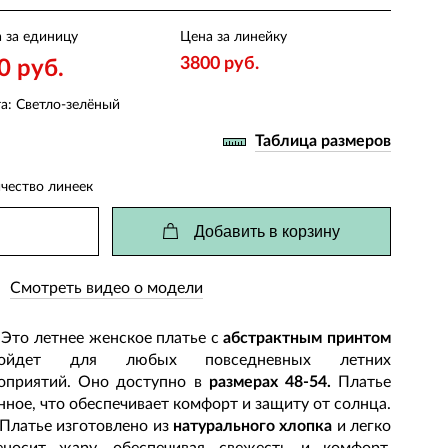
 за единицу
Цена за линейку
3800 руб.
0 руб.
а: Светло-зелёный
Таблица размеров
чество линеек
Добавить в корзину
Смотреть видео о модели
 летнее женское платье с
абстрактным принтом
дойдет для любых повседневных летних
оприятий. Оно доступно в
размерах 48-54.
Платье
нное, что обеспечивает комфорт и защиту от солнца.
тье изготовлено из
натурального хлопка
и легко
еносит жару, обеспечивая свежесть и комфорт.