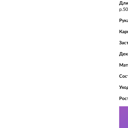
Дли
р.50
Рук
Кар
Зас
Дек
Мат
Сос
Ухо
Рос