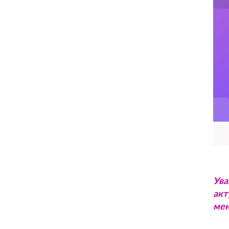
Ува
акт
мен