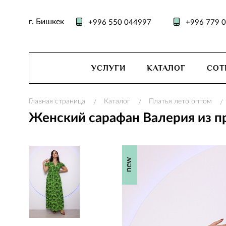
г. Бишкек
+996 550 044997
+996 779 
УСЛУГИ
КАТАЛОГ
СОТ
Главная страница
Каталог
Платья лето оптом
/
/
/
Женский сарафан Валерия из пр
new