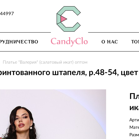
044997
РУДНИЧЕСТВО
О НАС
ТО
Платье "Валерия" (салатовый икат) оптом
интованного штапеля, р.48-54, цвет
Пл
ик
Арти
Мат
Разм