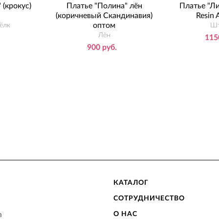
(крокус)
Платье "Полина" лён
Платье "Ли
(коричневый Скандинавия)
Resin 
оптом
ёлк
Шт
Лён
115
900 руб.
КАТАЛОГ
СОТРУДНИЧЕСТВО
а
О НАС