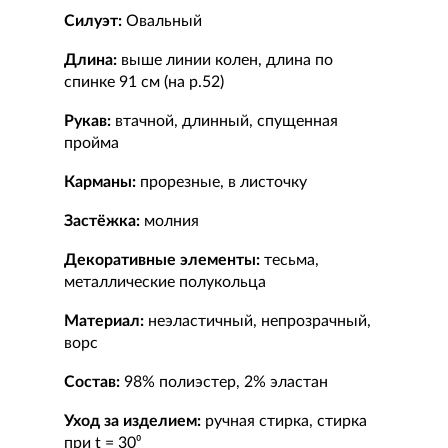
Силуэт:
Овальный
Длина:
выше линии колен, длина по
спинке 91 см (на р.52)
Рукав:
втачной, длинный, спущенная
пройма
Карманы:
прорезные, в листочку
Застёжка:
молния
Декоративные элементы:
тесьма,
металлические полукольца
Материал:
неэластичный, непрозрачный,
ворс
Состав:
98% полиэстер, 2% эластан
Уход за изделием:
ручная стирка, стирка
при t = 30⁰