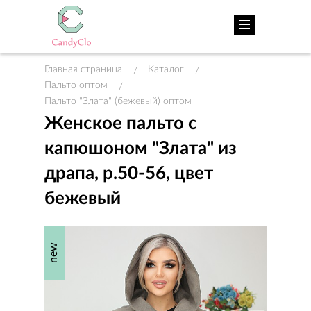
Главная страница
Каталог
/
/
Пальто оптом
/
Пальто "Злата" (бежевый) оптом
Женское пальто с
капюшоном "Злата" из
драпа, р.50-56, цвет
бежевый
new