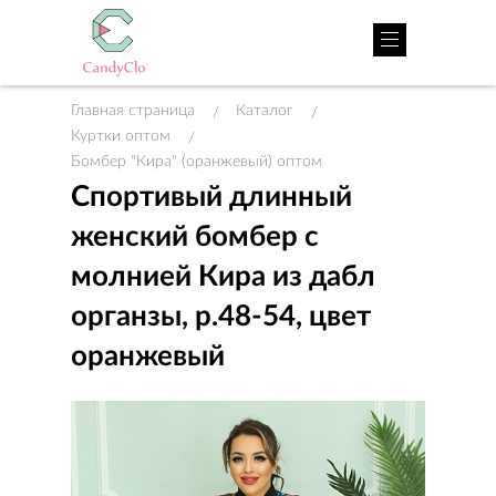
Главная страница
Каталог
/
/
Куртки оптом
/
Бомбер "Кира" (оранжевый) оптом
Спортивый длинный
женский бомбер с
молнией Кира из дабл
органзы, р.48-54, цвет
оранжевый