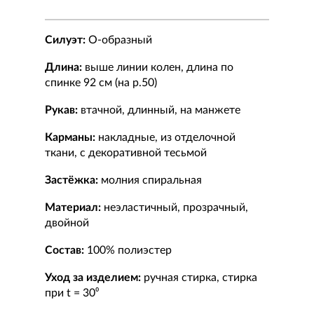
Силуэт:
О-образный
Длина:
выше линии колен, длина по
спинке 92 см (на р.50)
Рукав:
втачной, длинный, на манжете
Карманы:
накладные, из отделочной
ткани, с декоративной тесьмой
Застёжка:
молния спиральная
Материал:
неэластичный, прозрачный,
двойной
Состав:
100% полиэстер
Уход за изделием:
ручная стирка, стирка
при t = 30⁰