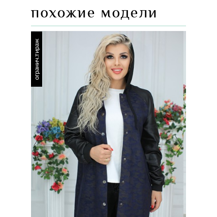
похожие модели
огранич.тираж
огранич.тираж