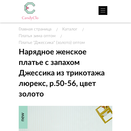
Главная страница
Каталог
/
/
Платья зима оптом
/
Платье "Джессика" (золото) оптом
Нарядное женское
платье с запахом
Джессика из трикотажа
люрекс, р.50-56, цвет
золото
new