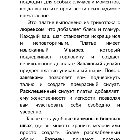
подходит для особых случаев и моментов,
когда вы хотите произвести неизгладимое
впечатление.
​ ​ ​ ​ Это платье выполнено из трикотажа с
люрексом
, что добавляет блеск и гламур.
Каждый ваш шаг становится искрящимся
и неповторимым. Платье имеет
изысканный
V-вырез
, который
подчеркивает горловину и создает
великолепное декольте.
Запаховый
дизайн
придает платью уникальный шарм.
Пояс с
завязкам
и позволяет вам подчеркнуть
талию и создать прекрасный силуэт.
Расклешенный силуэт
платья добавляет
ему женственности и легкости, позволяя
вам чувствовать себя свободно и
уверенно.
​ ​ ​ ​ Также есть удобные
карманы в боковых
швах
, где вы можете хранить мелочи или
просто создать более расслабленный
облик.
Разрезы
придают платью