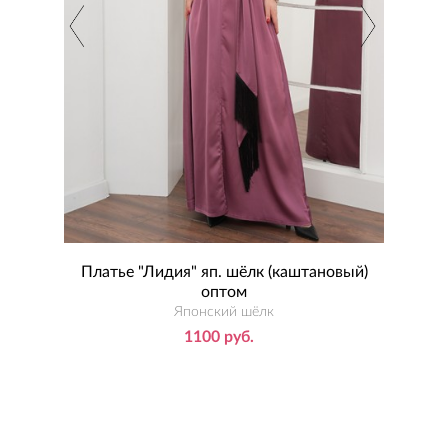
птом
Платье "Лидия" яп. шёлк (каштановый)
Пл
оптом
Японский шёлк
1100 руб.