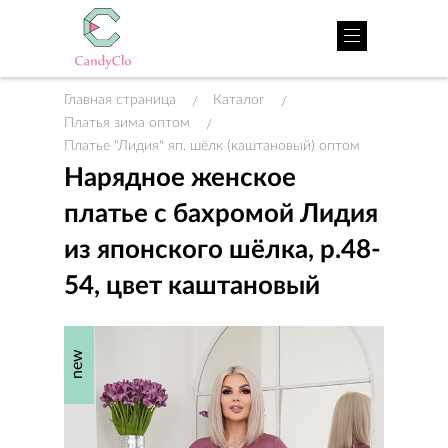
Главная страница
Каталог
/
/
Платья зима оптом
/
Платье "Лидия" яп. шёлк (каштановый) оптом
Нарядное женское
платье с бахромой Лидия
из японского шёлка, р.48-
54, цвет каштановый
new