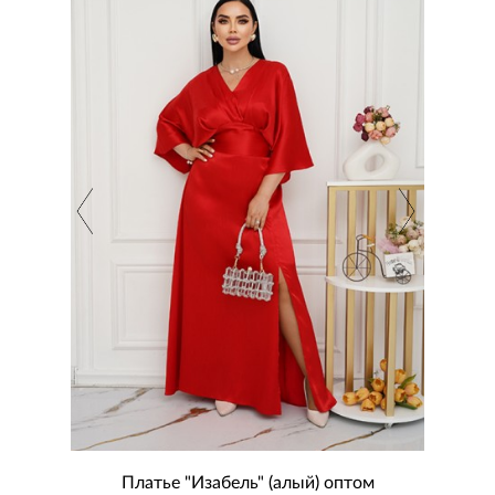
птом
Платье "Изабель" (алый) оптом
Платье