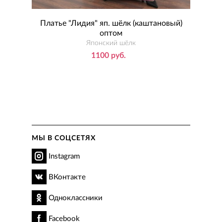
ом
Платье "Лидия" яп. шёлк (каштановый)
Пл
оптом
Японский шёлк
1100 руб.
МЫ В СОЦСЕТЯХ
Instagram
ВКонтакте
Одноклассники
Facebook