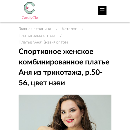
Главная страница
Каталог
/
/
Платья зима оптом
/
Платье "Аня" (нэви) оптом
Спортивное женское
комбинированное платье
Аня из трикотажа, р.50-
56, цвет нэви