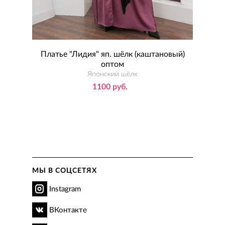
ом
Платье "Лидия" яп. шёлк (каштановый)
Пл
оптом
Японский шёлк
1100 руб.
МЫ В СОЦСЕТЯХ
Instagram
ВКонтакте